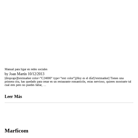
Manual para ligar en redes sociales
by
Joan Martín
10/12/2013
[dropcaps][textmarker color="C24000" type="text color"]¡Hoy es el día![/textmarker] Tienes una
primera cita, has quedado para cenar en un restaurante romanticón, estas nervioso, quieres mostrarte tal
cual eres pero no puedes fallar, ...
Leer Más
Marficom