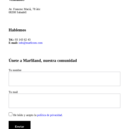
Av. Francesc Macià, 78 àtic
08208 Sabadell
Hablemos
Tel.:
93 143 62 43
E-mail:
info@marficom.com
Únete a Marfiland, nuestra comunidad
Tu nombre
Tu mail
He leído y acepto la
política de privacidad
.