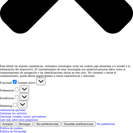
Para ofrecer las mejores experiencias, utilizamos tecnologías como las cookies para almacenar y/o acceder a la
información del dispositivo. El consentimiento de estas tecnologías nos permitirá procesar datos como el
comportamiento de navegación o las identificaciones únicas en este sitio. No consentir o retirar el
consentimiento, puede afectar negativamente a ciertas características y funciones.
Funcional
Funcional
Siempre activo
Preferencias
Preferencias
Estadísticas
Estadísticas
Marketing
Marketing
Administrar opciones
Gestionar los servicios
Gestionar {vendor_count} proveedores
Leer más sobre estos propósitos
Aceptar
Denegar
Ver preferencias
Guardar preferencias
Ver preferencias
Política de cookies
Política de Privacidad