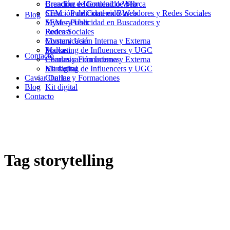
Branding e Identidad de Marca
Creación de Contenido Web
Creación de Contenido Web
SEM – Publicidad en Buscadores y Redes Sociales
Blog
SEM – Publicidad en Buscadores y
Mystery User
Redes Sociales
Podcast
Mystery User
Comunicación Interna y Externa
Podcast
Marketing de Influencers y UGC
Contacto
Comunicación Interna y Externa
Charlas y Formaciones
Marketing de Influencers y UGC
Kit digital
Caviar Online
Charlas y Formaciones
Blog
Kit digital
Contacto
Tag
storytelling