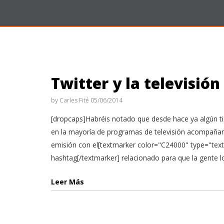
Twitter y la televisión
by
Carles Fité
05/06/2014
[dropcaps]Habréis notado que desde hace ya algún 
en la mayoría de programas de televisión acompaña
emisión con el[textmarker color="C24000" type="text
hashtag[/textmarker] relacionado para que la gente lo 
Leer Más