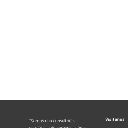
Visítanos
"Somos una consultoría
estratégica de comunicación y