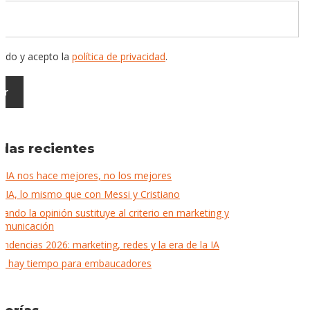
eído y acepto la
política de privacidad
.
adas recientes
a IA nos hace mejores, no los mejores
a IA, lo mismo que con Messi y Cristiano
uando la opinión sustituye al criterio en marketing y
omunicación
endencias 2026: marketing, redes y la era de la IA
o hay tiempo para embaucadores