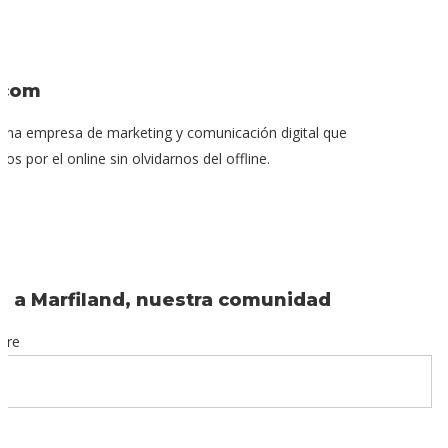
icom
na empresa de marketing y comunicación digital que
s por el online sin olvidarnos del offline.
e a Marfiland, nuestra comunidad
bre