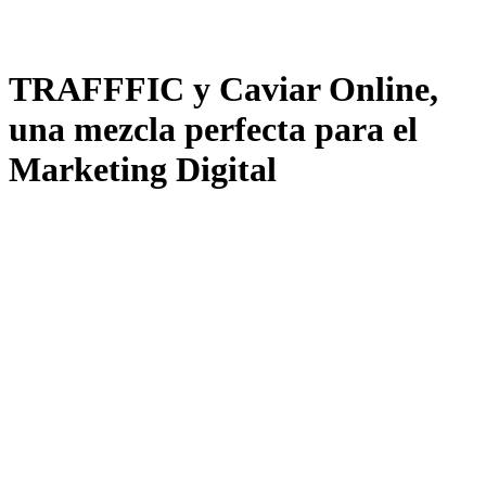
TRAFFFIC y Caviar Online,
una mezcla perfecta para el
Marketing Digital
22/04/2024
|
in
MarfiCom
,
Podcast
|
by
Joan Martín