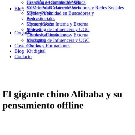
Branding e Identidad de Marca
Creación de Contenido Web
Creación de Contenido Web
SEM – Publicidad en Buscadores y Redes Sociales
Blog
SEM – Publicidad en Buscadores y
Mystery User
Redes Sociales
Podcast
Mystery User
Comunicación Interna y Externa
Podcast
Marketing de Influencers y UGC
Contacto
Comunicación Interna y Externa
Charlas y Formaciones
Marketing de Influencers y UGC
Kit digital
Caviar Online
Charlas y Formaciones
Blog
Kit digital
Contacto
El gigante chino Alibaba y su
pensamiento offline
23/09/2014
|
in
MarfiCom
|
by
Joan Martín