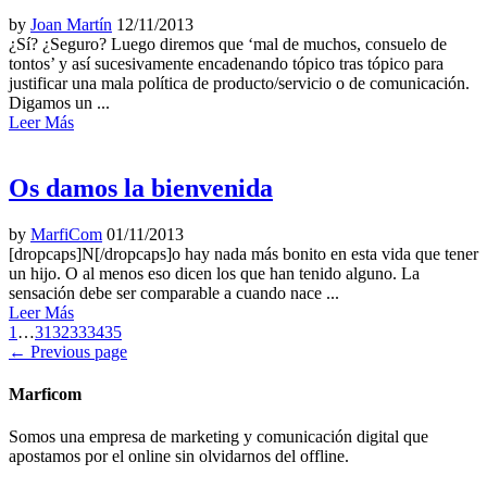
by
Joan Martín
12/11/2013
¿Sí? ¿Seguro? Luego diremos que ‘mal de muchos, consuelo de
tontos’ y así sucesivamente encadenando tópico tras tópico para
justificar una mala política de producto/servicio o de comunicación.
Digamos un ...
Leer Más
Os damos la bienvenida
by
MarfiCom
01/11/2013
[dropcaps]N[/dropcaps]o hay nada más bonito en esta vida que tener
un hijo. O al menos eso dicen los que han tenido alguno. La
sensación debe ser comparable a cuando nace ...
Leer Más
1
…
31
32
33
34
35
← Previous page
Marficom
Somos una empresa de marketing y comunicación digital que
apostamos por el online sin olvidarnos del offline.