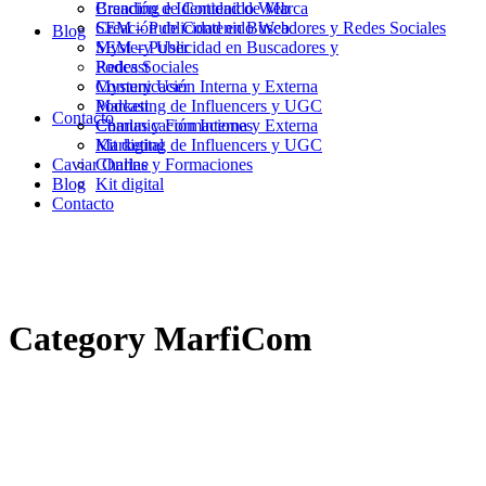
Branding e Identidad de Marca
Creación de Contenido Web
Creación de Contenido Web
SEM – Publicidad en Buscadores y Redes Sociales
Blog
SEM – Publicidad en Buscadores y
Mystery User
Redes Sociales
Podcast
Mystery User
Comunicación Interna y Externa
Podcast
Marketing de Influencers y UGC
Contacto
Comunicación Interna y Externa
Charlas y Formaciones
Marketing de Influencers y UGC
Kit digital
Caviar Online
Charlas y Formaciones
Blog
Kit digital
Contacto
Category
MarfiCom