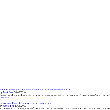
Minimalismo digital. Por un uso inteligente de nuestro entorno digital
by
MarfiCom
26/06/2018
Parece que el minimalismo está de moda, pero lo cierto es que la convicción del “más es menos” ya es para alg
Leer Más
Griezmann, Piqué, la comunicación y el periodismo
by
Carles Fité
20/06/2018
El mundo de la comunicación está cambiando. Es una obviedad. Todo el mundo lo sabe. Pero no todo lo nuevo su