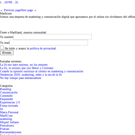
1
…
5
6
7
8
9
…
35
← Previous page
Next page →
Marficom
Somos una empresa de marketing y comunicación digital que apostamos por el online sin olvidarnos del offlin
Únete a Marfiland, nuestra comunidad
Tu nombre
Tu mail
He leído y acepto la
política de privacidad
.
Entradas recientes
La IA nos hace mejores, no los mejores
La IA, lo mismo que con Messi y Cristiano
Cuando la opinión sustituye al criterio en marketing y comunicación
Tendencias 2026: marketing, redes y la era de la IA
No hay tiempo para embaucadores
Categorías
Branding
Comunicación
Contenido
Emprender
Experiencias 2.0
Firma invitada
IA
Marca Personal
MarfiCom
marketing
Miquel Sellares
Periodismo
Podcast
Recomendaciones