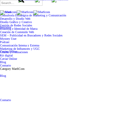
Search
for:
Servicios
Consultoría Estratégica de Marketing y Comunicación
Desarrollo y Diseño Web
Diseño Gráfico y Creativo
Gestión de Redes Sociales
Servicios
Branding e Identidad de Marca
Creación de Contenido Web
SEM – Publicidad en Buscadores y Redes Sociales
Mystery User
Podcast
Comunicación Interna y Externa
Marketing de Influencers y UGC
Caviar Online
Charlas y Formaciones
Kit digital
Caviar Online
Blog
Contacto
Category
MarfiCom
Blog
Contacto