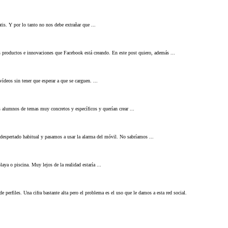
is. Y por lo tanto no nos debe extrañar que ...
s productos e innovaciones que Facebook está creando. En este post quiero, además ...
deos sin tener que esperar a que se carguen. ...
s alumnos de temas muy concretos y específicos y querían crear ...
despertado habitual y pasamos a usar la alarma del móvil. No sabríamos ...
aya o piscina. Muy lejos de la realidad estaría ...
perfiles. Una cifra bastante alta pero el problema es el uso que le damos a esta red social.