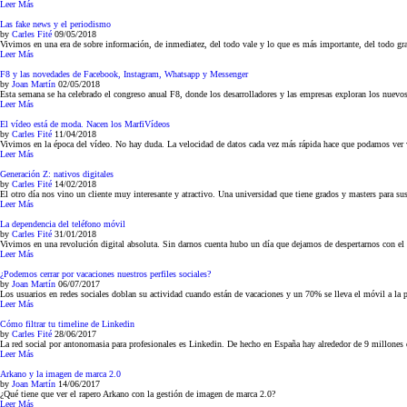
Leer Más
Las fake news y el periodismo
by
Carles Fité
09/05/2018
Vivimos en una era de sobre información, de inmediatez, del todo vale y lo que es más importante, del todo grat
Leer Más
F8 y las novedades de Facebook, Instagram, Whatsapp y Messenger
by
Joan Martín
02/05/2018
Esta semana se ha celebrado el congreso anual F8, donde los desarrolladores y las empresas exploran los nuevo
Leer Más
El vídeo está de moda. Nacen los MarfiVídeos
by
Carles Fité
11/04/2018
Vivimos en la época del vídeo. No hay duda. La velocidad de datos cada vez más rápida hace que podamos ver ví
Leer Más
Generación Z: nativos digitales
by
Carles Fité
14/02/2018
El otro día nos vino un cliente muy interesante y atractivo. Una universidad que tiene grados y masters para su
Leer Más
La dependencia del teléfono móvil
by
Carles Fité
31/01/2018
Vivimos en una revolución digital absoluta. Sin darnos cuenta hubo un día que dejamos de despertarnos con el 
Leer Más
¿Podemos cerrar por vacaciones nuestros perfiles sociales?
by
Joan Martín
06/07/2017
Los usuarios en redes sociales doblan su actividad cuando están de vacaciones y un 70% se lleva el móvil a la pl
Leer Más
Cómo filtrar tu timeline de Linkedin
by
Carles Fité
28/06/2017
La red social por antonomasia para profesionales es Linkedin. De hecho en España hay alrededor de 9 millones de 
Leer Más
Arkano y la imagen de marca 2.0
by
Joan Martín
14/06/2017
¿Qué tiene que ver el rapero Arkano con la gestión de imagen de marca 2.0?
Leer Más