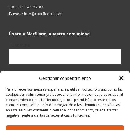
Tel.:
93 143 62 43
E-mail:
info@marficom.com
Únete a Marfiland, nuestra comunidad
Tu nombre
Tu mail
Gestionar consentimiento
Para ofrecer las mejores experiencias, utilizamos tecnologías como las
cookies para almacenar y/o acceder a la información del dispositivo. El
He leído y acepto la
política de privacidad
.
consentimiento de estas tecnologías nos permitirá procesar datos
como el comportamiento de navegación o las identificaciones únicas
en este sitio. No consentir o retirar el consentimiento, puede afectar
negativamente a ciertas características y funciones.