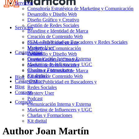
Servicios
Consultoría Estratégica de Marketing y Comunicación
Desarrollo y Diseño Web
Diseño Gráfico y Creativo
Gestión de Redes Sociales
Servicios
Branding e Identidad de Marca
Creación de Contenido Web
SEM – Publicidad en Buscadores y Redes Sociales
Consultoría Estratégica de
Mystery User
Marketing y Comunicación
Caviar Online
Podcast
Desarrollo y Diseño Web
Comunicación Interna y Externa
Diseño Gráfico y Creativo
Marketing de Influencers y UGC
Gestión de Redes Sociales
Charlas y Formaciones
Branding e Identidad de Marca
Kit digital
Creación de Contenido Web
Blog
Caviar Online
SEM – Publicidad en Buscadores y
Blog
Redes Sociales
Contacto
Mystery User
Podcast
Contacto
Comunicación Interna y Externa
Marketing de Influencers y UGC
Charlas y Formaciones
Kit digital
Author
Joan Martín