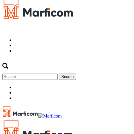
Search
for: