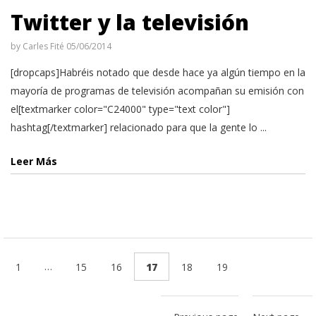
Twitter y la televisión
by
Carles Fité
05/06/2014
[dropcaps]Habréis notado que desde hace ya algún tiempo en la
mayoría de programas de televisión acompañan su emisión con
el[textmarker color="C24000" type="text color"]
hashtag[/textmarker] relacionado para que la gente lo ...
Leer Más
…
1
15
16
17
18
19