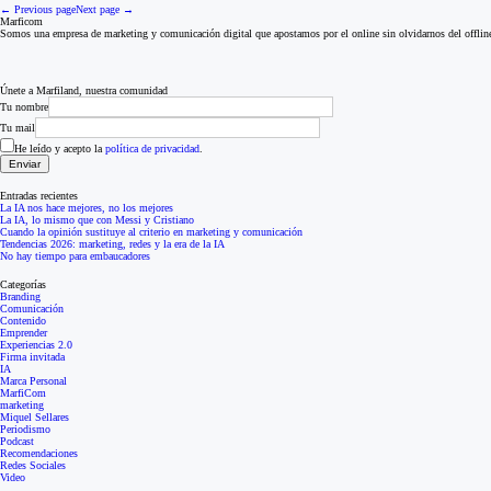
← Previous page
Next page →
Marficom
Somos una empresa de marketing y comunicación digital que apostamos por el online sin olvidarnos del offlin
Únete a Marfiland, nuestra comunidad
Tu nombre
Tu mail
He leído y acepto la
política de privacidad
.
Entradas recientes
La IA nos hace mejores, no los mejores
La IA, lo mismo que con Messi y Cristiano
Cuando la opinión sustituye al criterio en marketing y comunicación
Tendencias 2026: marketing, redes y la era de la IA
No hay tiempo para embaucadores
Categorías
Branding
Comunicación
Contenido
Emprender
Experiencias 2.0
Firma invitada
IA
Marca Personal
MarfiCom
marketing
Miquel Sellares
Periodismo
Podcast
Recomendaciones
Redes Sociales
Video