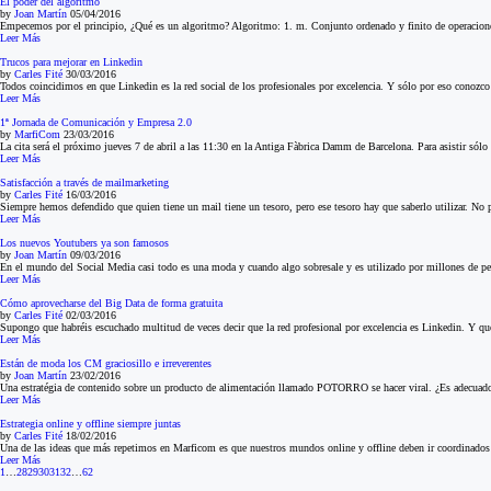
El poder del algoritmo
by
Joan Martín
05/04/2016
Empecemos por el principio, ¿Qué es un algoritmo? Algoritmo: 1. m. Conjunto ordenado y finito de operaciones q
Leer Más
Trucos para mejorar en Linkedin
by
Carles Fité
30/03/2016
Todos coincidimos en que Linkedin es la red social de los profesionales por excelencia. Y sólo por eso conozco
Leer Más
1ª Jornada de Comunicación y Empresa 2.0
by
MarfiCom
23/03/2016
La cita será el próximo jueves 7 de abril a las 11:30 en la Antiga Fàbrica Damm de Barcelona. Para asistir sólo
Leer Más
Satisfacción a través de mailmarketing
by
Carles Fité
16/03/2016
Siempre hemos defendido que quien tiene un mail tiene un tesoro, pero ese tesoro hay que saberlo utilizar. No
Leer Más
Los nuevos Youtubers ya son famosos
by
Joan Martín
09/03/2016
En el mundo del Social Media casi todo es una moda y cuando algo sobresale y es utilizado por millones de pers
Leer Más
Cómo aprovecharse del Big Data de forma gratuita
by
Carles Fité
02/03/2016
Supongo que habréis escuchado multitud de veces decir que la red profesional por excelencia es Linkedin. Y qu
Leer Más
Están de moda los CM graciosillo e irreverentes
by
Joan Martín
23/02/2016
Una estratégia de contenido sobre un producto de alimentación llamado POTORRO se hacer viral. ¿Es adecuado
Leer Más
Estrategia online y offline siempre juntas
by
Carles Fité
18/02/2016
Una de las ideas que más repetimos en Marficom es que nuestros mundos online y offline deben ir coordinados y
Leer Más
1
…
28
29
30
31
32
…
62