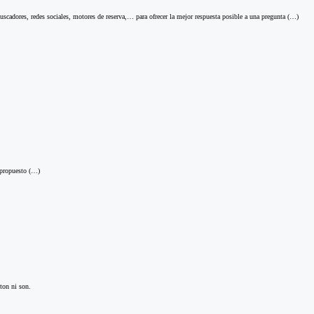
uscadores, redes sociales, motores de reserva,… para ofrecer la mejor respuesta posible a una pregunta (…)
 propuesto (…)
ton ni son.