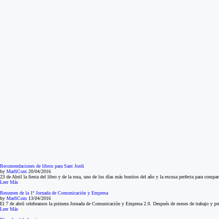
Recomendaciones de libros para Sant Jordi
by
MarfiCom
20/04/2016
23 de Abril la fiesta del libro y de la rosa, uno de los días más bonitos del año y la excusa perfecta para compa
Leer Más
Resumen de la 1ª Jornada de Comunicación y Empresa
by
MarfiCom
13/04/2016
El 7 de abril celebramos la primera Jornada de Comunicación y Empresa 2.0. Después de meses de trabajo y prep
Leer Más