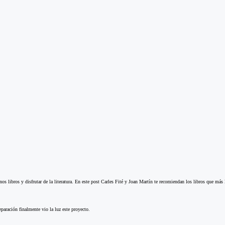
rnos libros y disfrutar de la literatura. En este post Carles Fité y Joan Martín te recomiendan los libros que más
aración finalmente vio la luz este proyecto.