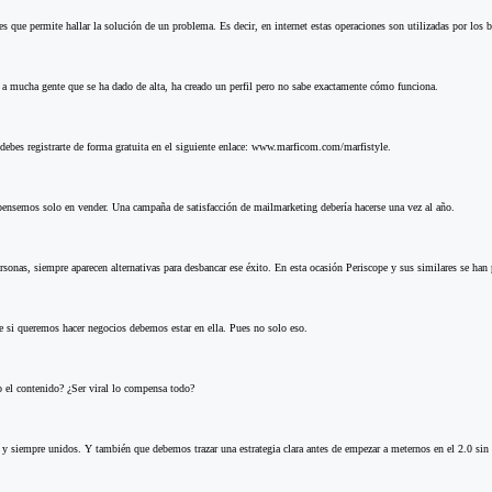
ue permite hallar la solución de un problema. Es decir, en internet estas operaciones son utilizadas por los b
 a mucha gente que se ha dado de alta, ha creado un perfil pero no sabe exactamente cómo funciona.
 debes registrarte de forma gratuita en el siguiente enlace: www.marficom.com/marfistyle.
 pensemos solo en vender. Una campaña de satisfacción de mailmarketing debería hacerse una vez al año.
onas, siempre aparecen alternativas para desbancar ese éxito. En esta ocasión Periscope y sus similares se han
e si queremos hacer negocios debemos estar en ella. Pues no solo eso.
 el contenido? ¿Ser viral lo compensa todo?
 siempre unidos. Y también que debemos trazar una estrategia clara antes de empezar a meternos en el 2.0 sin 