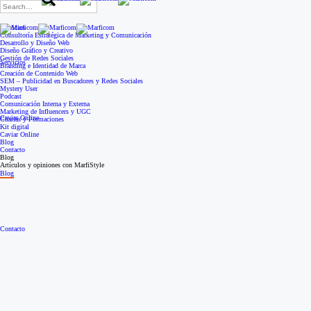
Search
for:
Servicios
Consultoría Estratégica de Marketing y Comunicación
Desarrollo y Diseño Web
Diseño Gráfico y Creativo
Gestión de Redes Sociales
Servicios
Branding e Identidad de Marca
Creación de Contenido Web
SEM – Publicidad en Buscadores y Redes Sociales
Mystery User
Podcast
Comunicación Interna y Externa
Marketing de Influencers y UGC
Caviar Online
Charlas y Formaciones
Kit digital
Caviar Online
Blog
Contacto
Blog
Artículos y opiniones con MarfiStyle
Blog
Contacto